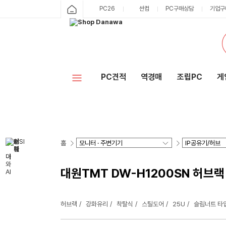
PC26
싼컴
PC구매상담
기업구
PC견적
역경매
조립PC
게
홈
대원TMT DW-H1200SN 허브랙
허브랙
강화유리
착탈식
스틸도어
25U
슬림너트 타