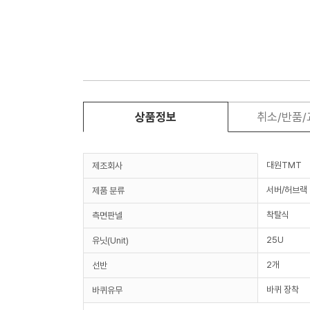
상품정보
취소/반품
대원TMT
제조회사
서버/허브랙
제품 분류
착탈식
측면판넬
25U
유닛(Unit)
2개
선반
바퀴 장착
바퀴유무