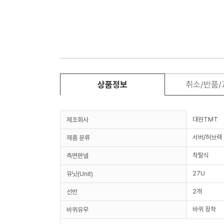
상품정보
취소/반품
대원TMT
제조회사
서버/허브랙
제품 분류
착탈식
측면판넬
27U
유닛(Unit)
2개
선반
바퀴 장착
바퀴유무