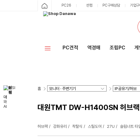
PC26
싼컴
PC구매상담
기업구
PC견적
역경매
조립PC
게
홈
대원TMT DW-H1400SN 허브랙
허브랙
강화유리
착탈식
스틸도어
27U
슬림너트 타