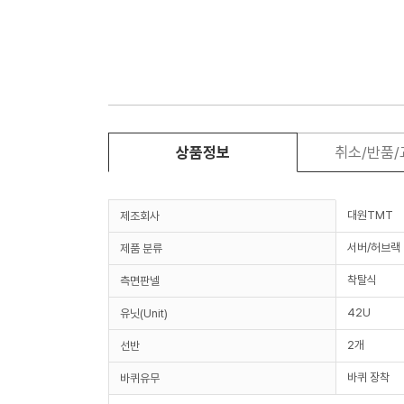
상품정보
취소/반품
대원TMT
제조회사
서버/허브랙
제품 분류
착탈식
측면판넬
42U
유닛(Unit)
2개
선반
바퀴 장착
바퀴유무