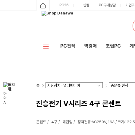
PC26
싼컴
PC구매상담
기업구
PC견적
역경매
조립PC
게
홈
진흥전기 V시리즈 4구 콘센트
콘센트
4구
매립형
정격전류:AC250V, 16A / 크기:122.5