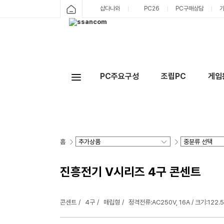
샵다나와
PC26
PC구매상담
PC주요구성
조립PC
게임
홈
진흥전기 V시리즈 4구 콘센트
콘센트
4구
매립형
정격전류:AC250V, 16A / 크기:122.5