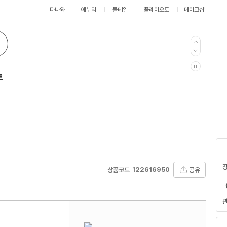
다나와
에누리
몰테일
플레이오토
메이크샵
트
122616950
공유
상품코드