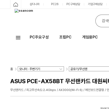
샵다나와
PC26
PC구매상담
기업구매상담
PC주요구성
조립PC
게임용PC
Hot
홈
ASUS PCE-AX58BT 무선랜카드 대원
무선랜카드
최고무선속도:2.4Gbps
AX3000(Wi-Fi 6)
메인보드연결형
인
판매