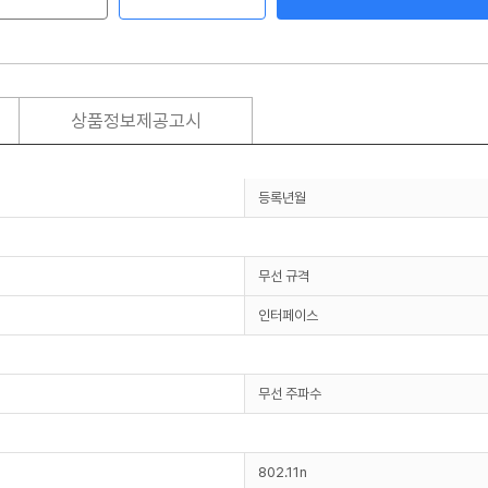
상품정보제공고시
등록년월
무선 규격
인터페이스
무선 주파수
802.11n