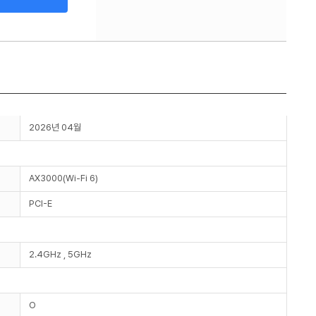
2026년 04월
AX3000(Wi-Fi 6)
PCI-E
2.4GHz , 5GHz
O