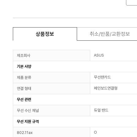
상품정보
취소/반품/교환정보
ASUS
제조회사
기본 사양
무선랜카드
제품 분류
메인보드연결형
연결 형태
무선 관련
듀얼 밴드
무선 수신 채널
무선 지원 규격
O
802.11ax