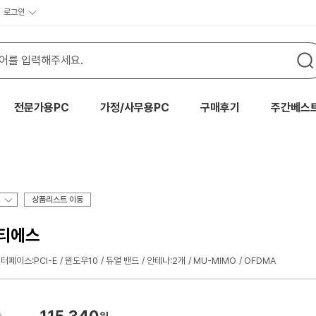
로그인
전문가용PC
가정/사무용PC
구매후기
주간베스
상품리스트 이동
씨티에스
터페이스:PCI-E
윈도우10
듀얼 밴드
안테나:2개
MU-MIMO
OFDMA
115,340
가