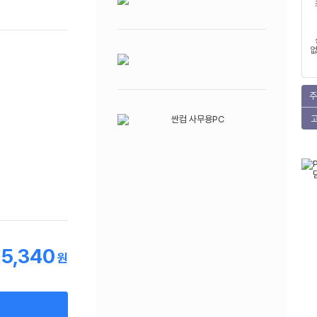
없
주
15,340
원