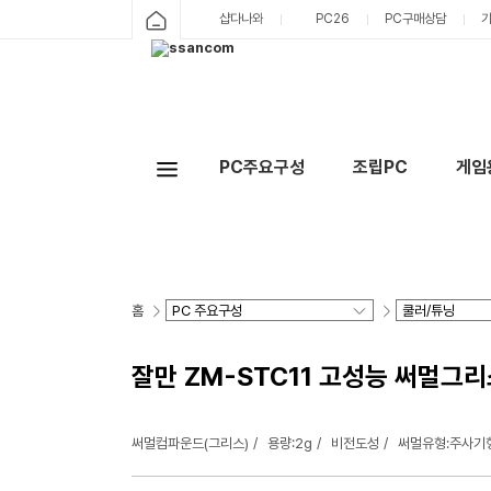
샵다나와
PC26
PC구매상담
PC주요구성
조립PC
게임
홈
잘만 ZM-STC11 고성능 써멀그리스
써멀컴파운드(그리스)
용량:2g
비전도성
써멀유형:주사기