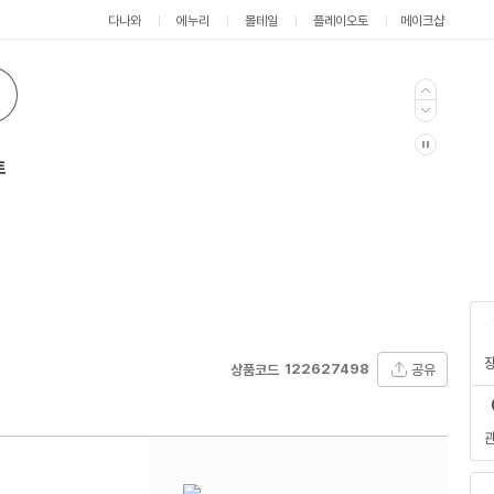
다나와
에누리
몰테일
플레이오토
메이크샵
트
122627498
공유
상품코드