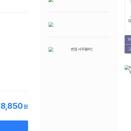
없
주
78,850
원