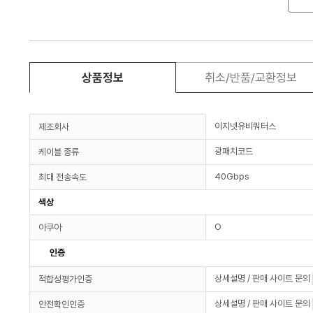
상품정보
취소/반품/교환정보
이지넷유비쿼터스
제조회사
광패치코드
케이블 종류
40Gbps
최대 전송속도
색상
O
아쿠아
인증
상세설명 / 판매 사이트 문의
적합성평가인증
상세설명 / 판매 사이트 문의
안전확인인증