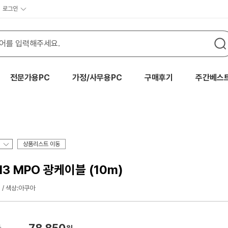
로그인
전문가용PC
가정/사무용PC
구매후기
주간베스
상품리스트 이동
 MPO 광케이블 (10m)
색상:아쿠아
78,850
가