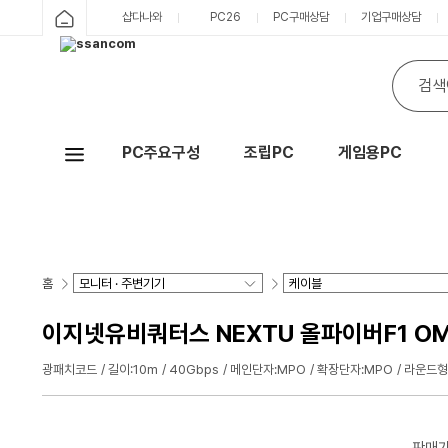
샵다나와
PC26
PC구매상담
기업구매상담
PC주요구성
조립PC
게임용PC
Hot
홈
이지넷유비쿼터스 NEXTU 올파이버F1 OM3
광패치코드
길이:10m
40Gbps
메인단자:MPO
확장단자:MPO
라운드형
판매