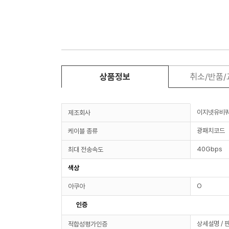
상품정보
취소/반품
이지넷유비
제조회사
광패치코드
케이블 종류
40Gbps
최대 전송속도
색상
O
아쿠아
인증
상세설명 / 
적합성평가인증