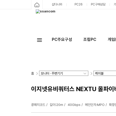
샵다나와
PC26
PC구매상담
PC주요구성
조립PC
게임
홈
이지넷유비쿼터스 NEXTU 올파이버F
광패치코드
길이:20m
40Gbps
메인단자:MPO
확장