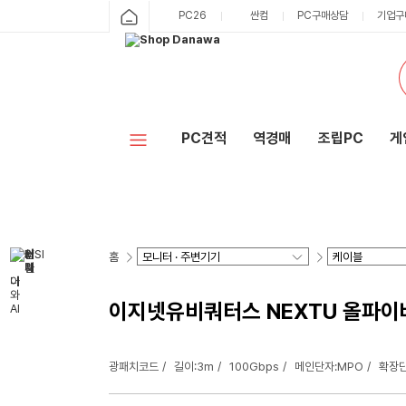
PC26
싼컴
PC구매상담
기업구
PC견적
역경매
조립PC
게
홈
이지넷유비쿼터스 NEXTU 올파이버F
광패치코드
길이:3m
100Gbps
메인단자:MPO
확장단