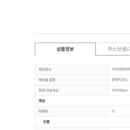
상품정보
취소/반품
이지넷유비
제조회사
광패치코드
케이블 종류
100Gbps
최대 전송속도
색상
O
마젠타
인증