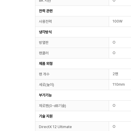
O
8K 지원
전력 관련
100W
사용전력
냉각방식
O
방열판
O
팬쿨러
제품 외형
2팬
팬 개수
110mm
세로(높이)
부가기능
O
제로팬(0-dB기술)
기술 지원
O
DirectX 12 Ultimate