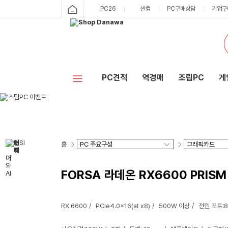
PC26
싼컴
PC구매상담
기업구
PC견적
역경매
조립PC
게
홈
FORSA 라데온 RX6600 PRISM
RX 6600
PCIe4.0x16(at x8)
500W 이상
전원 포트:8