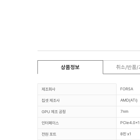
상품정보
취소/반품
FORSA
제조회사
AMD(ATi)
칩셋 제조사
7nm
GPU 제조 공정
PCIe4.0x16
인터페이스
8핀 x1
전원 포트