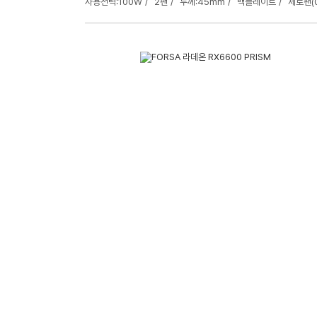
사용전력:100W
2팬
두께:45mm
백플레이트
제로팬(