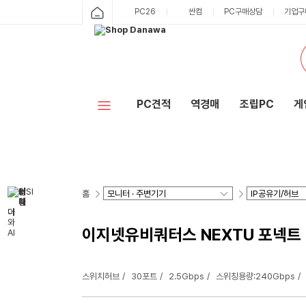
PC26
싼컴
PC구매상담
기업구
PC견적
역경매
조립PC
게
홈
이지넷유비쿼터스 NEXTU 포넥트
스위치허브
30포트
2.5Gbps
스위칭용량:240Gbps