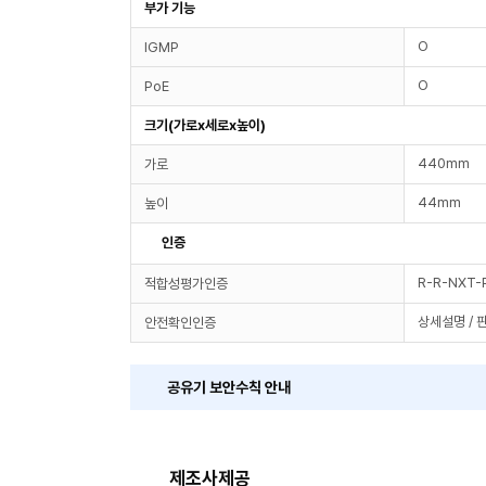
부가 기능
O
IGMP
O
PoE
크기(가로x세로x높이)
440mm
가로
44mm
높이
인증
R-R-NXT-
적합성평가인증
상세설명 / 
안전확인인증
공유기 보안수칙 안내
제조사제공