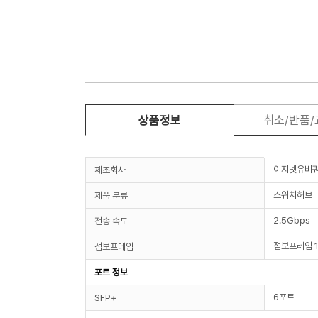
상품정보
취소/반품
이지넷유비
제조회사
스위치허브
제품 분류
2.5Gbps
전송 속도
점보프레임 1
점보프레임
포트 정보
6포트
SFP+