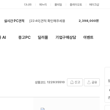
다나와
에누리
몰테일
플레이오토
메이크샵
실시간 PC견적
[22:40]
견적 확인해주세용
2,398,000원
[22:30]
최저가 찾아봅니다
756,000원
[21:58]
호환성 체크 및 견적 부탁드립니다.
1,147,000원
 AI
중고PC
딜러몰
기업구매상담
이벤트
New
외부 링크
[21:51]
각 제품마다 저렴한 색상으로 맞춰주시고 24개월 무이자할부 되시는분 꼼꼼하게 검수해주실분 해주세
4,456,000원
[21:49]
편집디자이너 컴퓨터 견적 요청
1,784,000원
[21:47]
견적신청합니다.
5,914,000원
[21:27]
최저가 부탁드립니다
6,135,000원
[21:05]
현금 재견적
754,000원
[20:42]
견적
6,010,000원
[20:42]
견적신청합니다(2대).
1,319,000원
122635510
신고
공유
상품코드