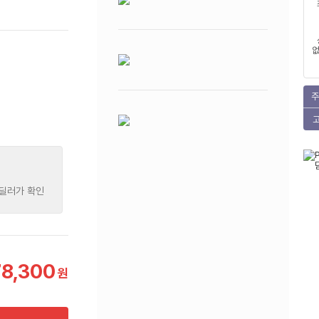
없
주
 딜러가 확인
78,300
원