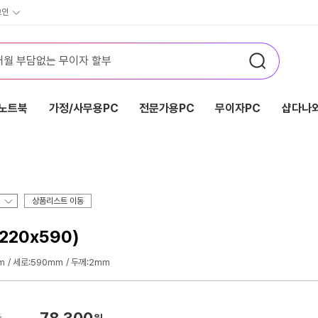
그인
노트북
가정/사무용PC
전문가용PC
무이자PC
샵다나와
상품리스트 이동
1220x590)
m
세로:590mm
두께:2mm
78,300
가