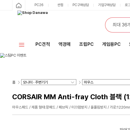
PC26
싼컴
PC구매상담
기업구매상담
로
PC견적
역경매
조립PC
게임용PC
홈
CORSAIR MM Anti-fray Cloth 블랙 (
마우스패드
제품 형태:장패드
패브릭
미끄럼방지
올풀림방지
가로:1220m
판매