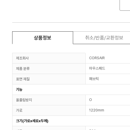
상품정보
취소/반품/교환정보
CORSAIR
제조회사
마우스패드
제품 분류
패브릭
표면 재질
기능
O
올풀림방지
1220mm
가로
크기(가로x세로x두께)