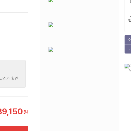
없
주
 딜러가 확인
39,150
원