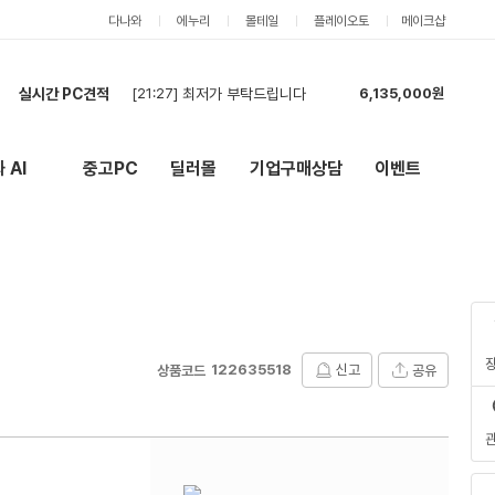
다나와
에누리
몰테일
플레이오토
메이크샵
실시간 PC견적
[21:05]
현금 재견적
754,000원
[20:42]
견적
6,010,000원
[20:42]
견적신청합니다(2대).
1,319,000원
 AI
중고PC
딜러몰
기업구매상담
이벤트
New
외부 링크
[20:41]
견적신청합니다(2대).
1,319,000원
[19:57]
2
616,000원
[19:55]
견적신청합니다.
5,857,000원
[19:52]
`
621,000원
[19:51]
견적부탁드립니다
2,748,000원
[19:23]
견적요청드립니다.
3,060,000원
[21:27]
최저가 부탁드립니다
6,135,000원
122635518
신고
공유
상품코드