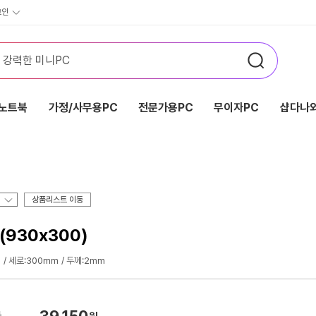
그인
노트북
가정/사무용PC
전문가용PC
무이자PC
샵다나와
상품리스트 이동
 (930x300)
m
세로:300mm
두께:2mm
39,150
가