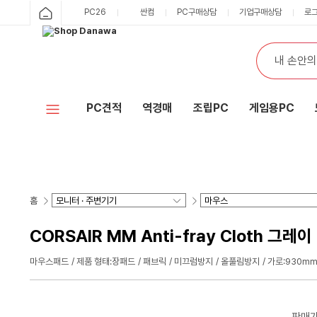
PC26
싼컴
PC구매상담
기업구매상담
로
PC견적
역경매
조립PC
게임용PC
홈
CORSAIR MM Anti-fray Cloth 그레이
마우스패드
제품 형태:장패드
패브릭
미끄럼방지
올풀림방지
가로:930m
판매