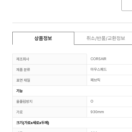
상품정보
취소/반품/교환정보
CORSAIR
제조회사
마우스패드
제품 분류
패브릭
표면 재질
기능
O
올풀림방지
930mm
가로
크기(가로x세로x두께)