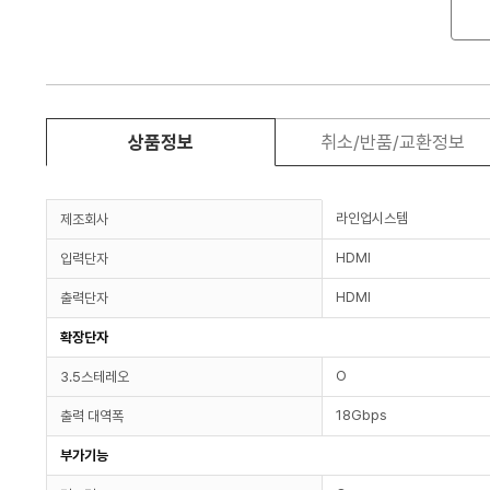
상품정보
취소/반품/교환정보
라인업시스템
제조회사
HDMI
입력단자
HDMI
출력단자
확장단자
O
3.5스테레오
18Gbps
출력 대역폭
부가기능