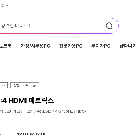
그인
노트북
가정/사무용PC
전문가용PC
무이자PC
샵다나와
상품리스트 이동
:4 HDMI 매트릭스
:3.5스테레오
리모컨
수동EDID
4K@60Hz
HDCP
100,670
가