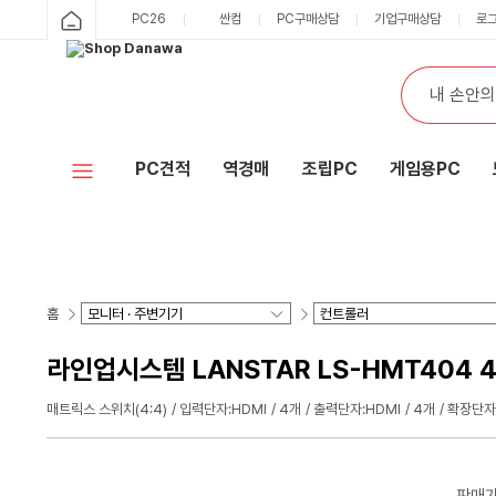
PC26
싼컴
PC구매상담
기업구매상담
로
PC견적
역경매
조립PC
게임용PC
홈
라인업시스템 LANSTAR LS-HMT404 4
매트릭스 스위치(4:4)
입력단자:HDMI
4개
출력단자:HDMI
4개
확장단자
판매