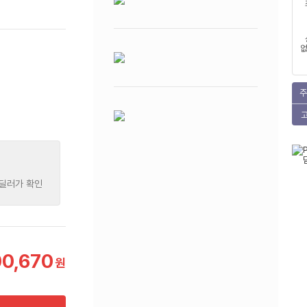
없
주
 딜러가 확인
00,670
원