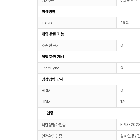
0.5W 이하
대기전력
색상영역
99%
sRGB
게임 관련 기능
O
조준선 표시
게임 화면 개선
O
FreeSync
영상입력 단자
O
HDMI
1개
HDMI
인증
KPIS-202
적합성평가인증
상세설명 / 
안전확인인증