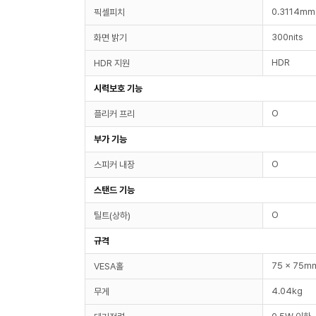
0.3114mm
픽셀피치
300nits
화면 밝기
HDR
HDR 지원
시력보호 기능
O
플리커 프리
부가 기능
O
스피커 내장
스탠드 기능
O
틸트(상하)
규격
75 x 75m
VESA홀
4.04kg
무게