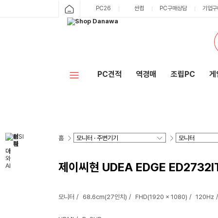
PC26
싼컴
PC구매상담
기업구
PC견적
역경매
조립PC
게
홈
제이씨현 UDEA EDGE ED2732I
모니터
68.6cm(27인치)
FHD(1920 x 1080)
120Hz