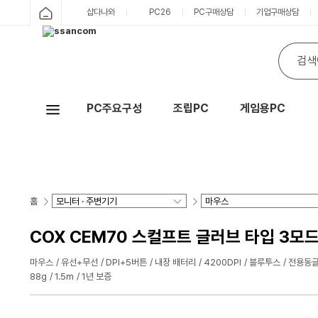
샵다나와
PC26
PC구매상담
기업구매상담
PC주요구성
조립PC
게임용PC
Hot
홈
COX CEM70 스컬프트 글러브 타입 3모드
마우스
유선+무선
DPI+5버튼
내장 배터리
4200DPI
블루투스
전용동글
88g
1.5m
1년 보증