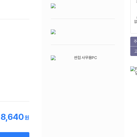
없
주
18,640
원