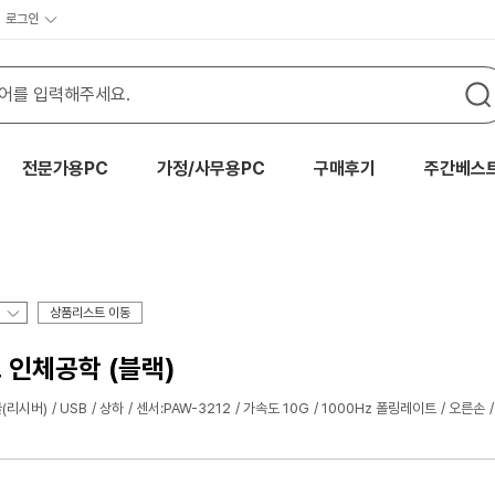
로그인
전문가용PC
가정/사무용PC
구매후기
주간베스
상품리스트 이동
 인체공학 (블랙)
(리시버)
USB
상하
센서:PAW-3212
가속도 10G
1000Hz 폴링레이트
오른손