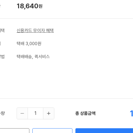
18,640
가
원
혜택
신용카드 무이자 혜택
비
택배 3,000원
방법
택배배송, 퀵서비스
수량
총 상품금액