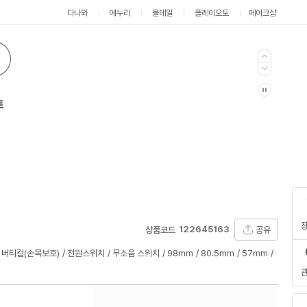
다나와
에누리
몰테일
플레이오토
메이크샵
트
122645163
공유
상품코드
버티컬(손목보호)
전원스위치
무소음 스위치
98mm
80.5mm
57mm