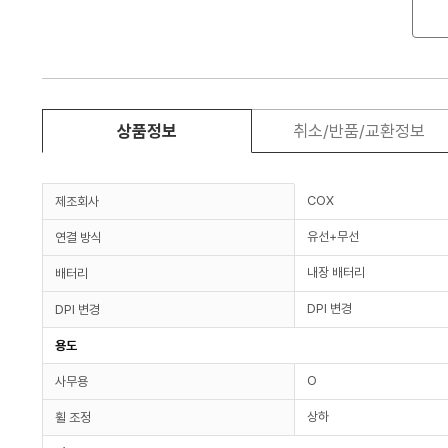
상품정보
취소/반품/교환정보
COX
제조회사
유선+무선
연결 방식
내장 배터리
배터리
DPI 변경
DPI 변경
용도
O
사무용
상하
휠 조정