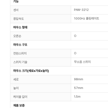
기능
PAW-3212
센서
1000Hz 폴링레이트
응답속도
마우스 형태
O
오른손
마우스 구조
O
전원스위치
무소음 스위치
스위치 기술
마우스 크기(세로x가로x높이)
98mm
세로
57mm
높이
1.5m
케이블 길이
제품 보증