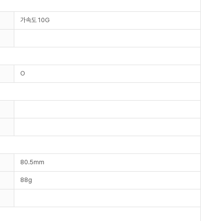
가속도 10G
O
80.5mm
88g