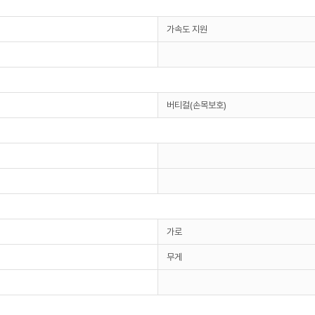
가속도 지원
버티컬(손목보호)
가로
무게