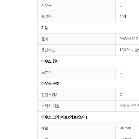
O
사무용
상하
휠 조정
기능
PAW-3212
센서
1000Hz 
응답속도
마우스 형태
O
오른손
마우스 구조
O
전원스위치
무소음 스위
스위치 기술
마우스 크기(세로x가로x높이)
98mm
세로