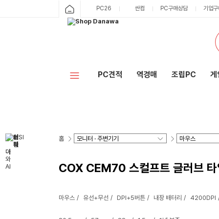
PC26
싼컴
PC구매상담
기업구
PC견적
역경매
조립PC
게
홈
COX CEM70 스컬프트 글러브 타
마우스
유선+무선
DPI+5버튼
내장 배터리
4200DPI