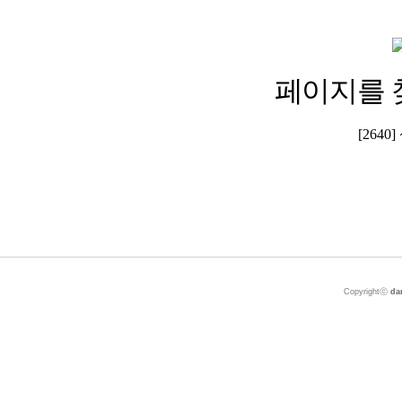
페이지를 
[264
Copyrightⓒ
da