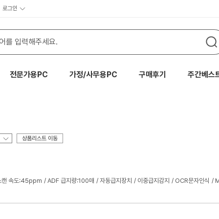
로그인
전문가용PC
가정/사무용PC
구매후기
주간베스
상품리스트 이동
스캔 속도:45ppm
ADF 급지량:100매
자동급지장치
이중급지감지
OCR문자인식