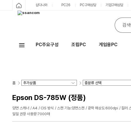
샵다나와
PC26
PC구매상담
기업구매상담
PC주요구성
조립PC
게임용PC
Hot
홈
Epson DS-785W (정품)
양면 스캐너
A4
CIS 방식
스캔 기능:양면스캔
광학 해상도:600dpi
컬러 
일일 권장 사용량:7000매