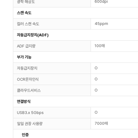
600dpi
광학 해상도
스캔 속도
45ppm
컬러 스캔 속도
자동급지장치(ADF)
100매
ADF 급지량
부가 기능
O
자동급지장치
O
OCR문자인식
O
클라우드서비스
연결방식
O
USB3.x 5Gbps
7000매
일일 권장 사용량
인증