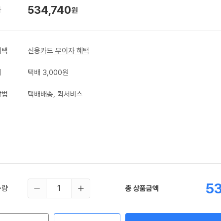
534,740
가
원
혜택
신용카드 무이자 혜택
비
택배 3,000원
방법
택배배송, 퀵서비스
53
수량
총 상품금액