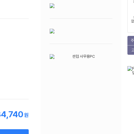
없
주
4,740
원