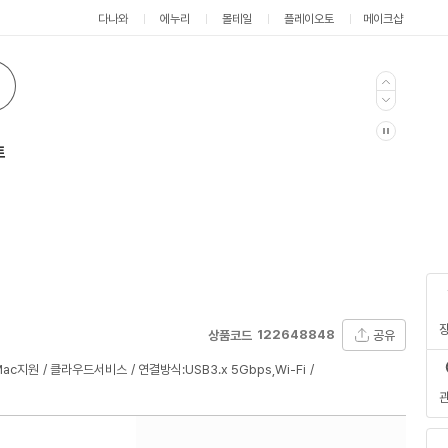
다나와
에누리
몰테일
플레이오토
메이크샵
트
122648848
공유
상품코드
Mac지원
클라우드서비스
연결방식:USB3.x 5Gbps,Wi-Fi