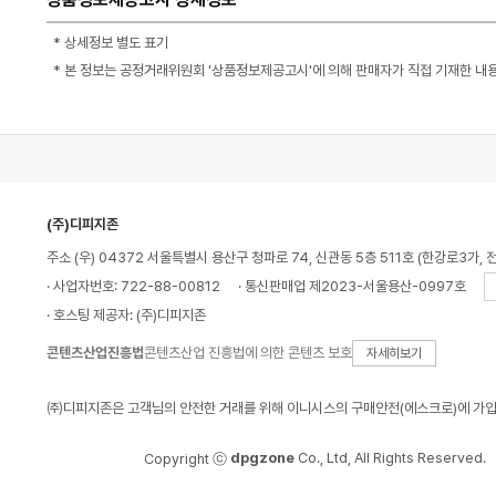
* 상세정보 별도 표기
* 본 정보는 공정거래위원회 '상품정보제공고시'에 의해 판매자가 직접 기재한 내
(주)디피지존
주소 (우) 04372 서울특별시 용산구 청파로 74, 신관동 5층 511호 (한강로3가, 
· 사업자번호: 722-88-00812
· 통신판매업 제2023-서울용산-0997호
· 호스팅 제공자: (주)디피지존
콘텐츠산업진흥법
콘텐츠산업 진흥법에 의한 콘텐츠 보호
자세히보기
㈜디피지존은 고객님의 안전한 거래를 위해 이니시스의 구매안전(에스크로)에 가입
dpgzone
Co., Ltd, All Rights Reserved.
Copyright ⓒ