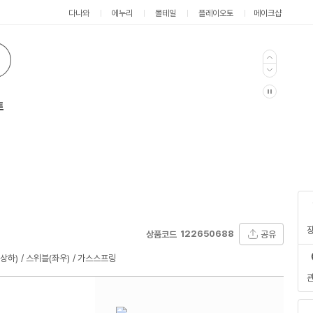
다나와
에누리
몰테일
플레이오토
메이크샵
트
122650688
공유
상품코드
상하)
스위블(좌우)
가스스프링