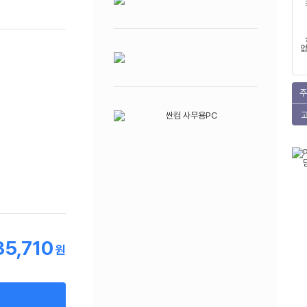
없
주
35,710
원