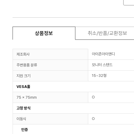
상품정보
취소/반품/교환정보
아이존아이앤디
제조회사
모니터 스탠드
주변용품 분류
15~32형
지원 크기
VESA홀
O
75 x 75mm
고정 방식
O
이동식
인증