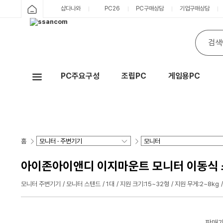
샵다나와
PC26
PC구매상담
기업구매상담
PC주요구성
조립PC
게임용PC
Hot
홈
아이존아이앤디 이지마운트 모니터 이동식 스
모니터 주변기기
모니터 스탠드
1대
지원 크기:15~32형
지원 무게:2~8kg
판매