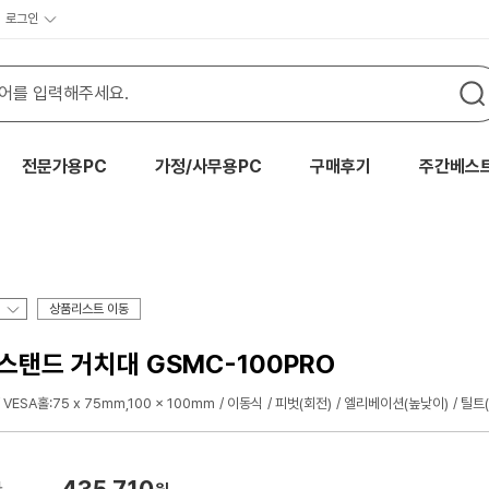
로그인
전문가용PC
가정/사무용PC
구매후기
주간베스
상품리스트 이동
탠드 거치대 GSMC-100PRO
VESA홀:75 x 75mm,100 x 100mm
이동식
피벗(회전)
엘리베이션(높낮이)
틸트(
435,710
가