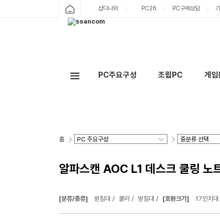
샵다나와
PC26
PC구매상담
PC주요구성
조립PC
게임
홈
알파스캔 AOC L1 데스크 쿨링 노
[분류/종류]
받침대
쿨러
받침대
[호환크기]
17인치대