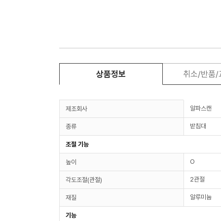
상품정보
취소/반품
알파스캔
제조회사
받침대
종류
조절 기능
O
높이
2관절
각도조절(관절)
알루미늄
재질
기능