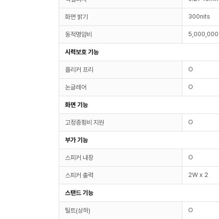
300nits
화면 밝기
5,000,000
동적명암비
시력보호 기능
O
플리커 프리
O
논글레어
화면 기능
O
고정종횡비 지원
부가 기능
O
스피커 내장
2W x 2
스피커 출력
스탠드 기능
O
틸트(상하)