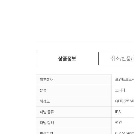
상품정보
취소/반품
포인트프로
제조회사
모니터
분류
QHD(2560
해상도
IPS
패널 종류
평면
패널 형태
0.2745m
픽셀피치