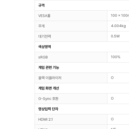
규격
100 x 10
VESA홀
4.004kg
무게
0.5W
대기전력
색상영역
100%
sRGB
게임 관련 기능
O
블랙 이퀄라이저
게임 화면 개선
O
G-Sync 호환
영상입력 단자
O
HDMI 2.1