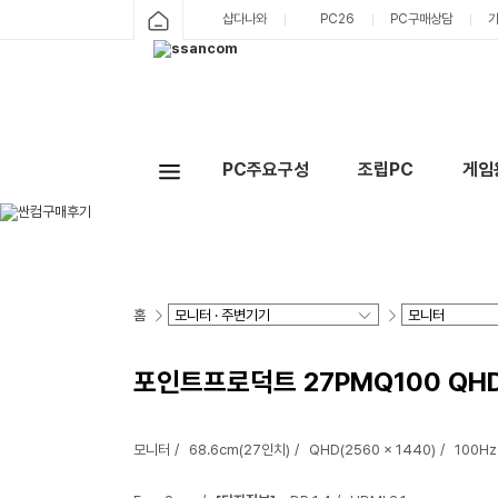
샵다나와
PC26
PC구매상담
PC주요구성
조립PC
게임
홈
포인트프로덕트 27PMQ100 QHD
모니터
68.6cm(27인치)
QHD(2560 x 1440)
100Hz