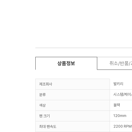
상품정보
취소/반품
발키리
제조회사
시스템/케이
분류
블랙
색상
120mm
팬 크기
2200 RPM
최대 팬속도