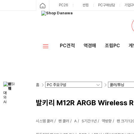
PC26
싼컴
PC구매상담
기업구
PC견적
역경매
조립PC
게
홈
발키리 M12R ARGB Wireless R
시스템 쿨러
팬 쿨러
A
S기간:1년
역방향
팬 크기:1