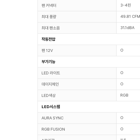
3-4핀
팬 커넥터
49.81 CF
최대 풍량
31.1dBA
최대 팬소음
작동전압
O
팬 12V
부가기능
O
LED 라이트
O
데이지체인
RGB
LED색상
LED시스템
O
AURA SYNC
O
RGB FUSION