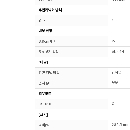
후면커넥터 방식
O
BTF
내부 확장
2개
8.9cm베이
최대 4개
저장장치 장착
[패널]
강화유리
전면 패널 타입
부분
먼지필터
외부포트
O
USB2.0
[크기]
289.5mm
너비(W)