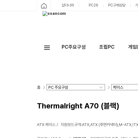
샵다나와
PC26
PC구매상담
PC주요구성
조립PC
게임
홈
Thermalright A70 (블랙)
ATX 케이스
지원보드규격:ATX,ATX (후면커넥터),M-ATX,IT