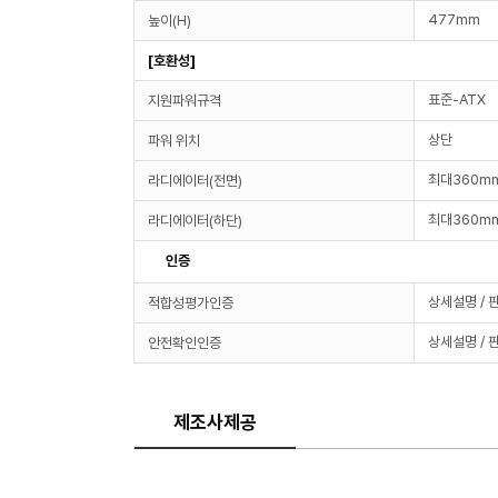
477mm
높이(H)
[호환성]
표준-ATX
지원파워규격
상단
파워 위치
최대360m
라디에이터(전면)
최대360m
라디에이터(하단)
인증
상세설명 / 
적합성평가인증
상세설명 / 
안전확인인증
제조사제공