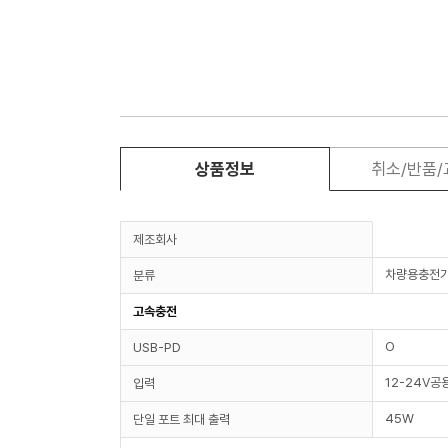
상품정보
취소/반품
제조회사
차량용충전
분류
고속충전
O
USB-PD
12-24V공
입력
45W
단일 포트 최대 출력