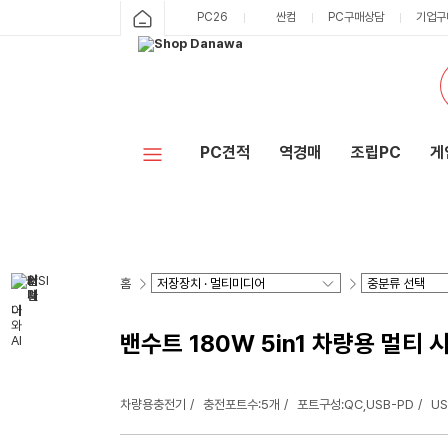
PC26
싼컴
PC구매상담
기업구
PC견적
역경매
조립PC
게
홈
밴수트 180W 5in1 차량용 멀티
차량용충전기
충전포트수:5개
포트구성:QC,USB-PD
US