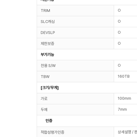
O
TRIM
O
SLC캐싱
O
DEVSLP
O
제한보증
부가기능
O
전용 S/W
160TB
TBW
[크기/무게]
100mm
가로
7mm
두께
인증
상세설명 / 
적합성평가인증