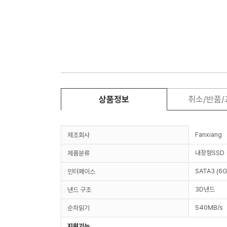
상품정보
취소/반품
Fanxiang
제조회사
내장형SSD
제품분류
SATA3 (6G
인터페이스
3D낸드
낸드 구조
540MB/s
순차읽기
지원기능