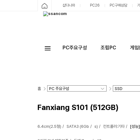
샵다나와
PC26
PC구매상담
PC주요구성
조립PC
게임
홈
Fanxiang S101 (512GB)
6.4cm(2.5형)
SATA3 (6Gb
s)
컨트롤러:기타
[성능]