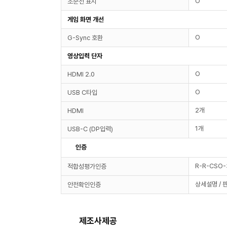
O
조준선 표시
게임 화면 개선
O
G-Sync 호환
영상입력 단자
O
HDMI 2.0
O
USB C타입
2개
HDMI
1개
USB-C (DP입력)
인증
R-R-CSO
적합성평가인증
상세설명 / 
안전확인인증
제조사제공