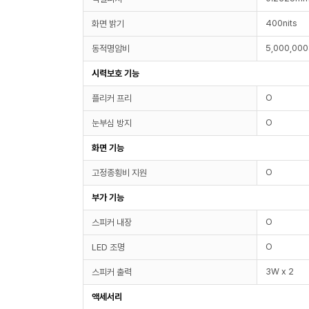
400nits
화면 밝기
5,000,000
동적명암비
시력보호 기능
O
플리커 프리
O
눈부심 방지
화면 기능
O
고정종횡비 지원
부가 기능
O
스피커 내장
O
LED 조명
3W x 2
스피커 출력
액세서리