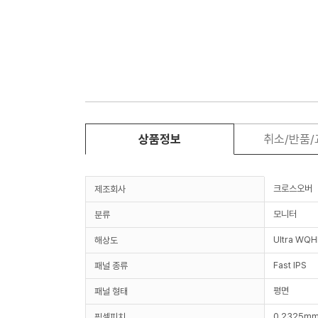
상품정보
취소/반품
크로스오버
제조회사
모니터
분류
Ultra WQH
해상도
Fast IPS
패널 종류
평면
패널 형태
0.2325m
픽셀피치