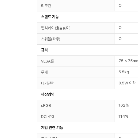
O
리모컨
스탠드 기능
O
엘리베이션(높낮이)
O
스위블(좌우)
규격
75 x 75m
VESA홀
5.5kg
무게
0.5W 이하
대기전력
색상영역
162%
sRGB
114%
DCI-P3
게임 관련 기능