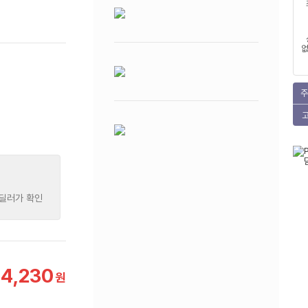
없
주
 딜러가 확인
34,230
원