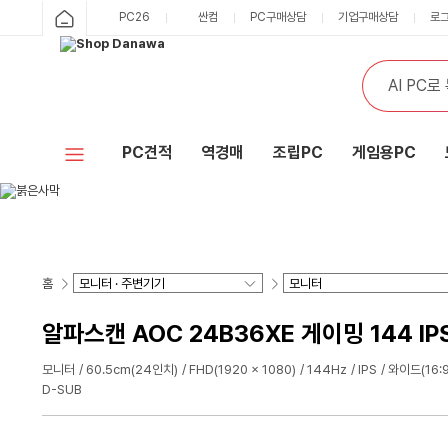
PC26
싼컴
PC구매상담
기업구매상담
로
PC견적
역경매
조립PC
게임용PC
홈
알파스캔 AOC 24B36XE 게이밍 144 I
모니터
60.5cm(24인치)
FHD(1920 x 1080)
144Hz
IPS
와이드(16:9
D-SUB