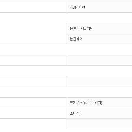
HDR 지원
블루라이트 차단
논글레어
크기(가로x세로x깊이)
소비전력