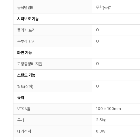
무한(∞):1
동적명암비
시력보호 기능
O
플리커 프리
O
눈부심 방지
화면 기능
O
고정종횡비 지원
스탠드 기능
O
틸트(상하)
규격
100 x 100mm
VESA홀
2.5kg
무게
0.3W
대기전력