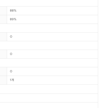
88%
89%
O
O
O
1개