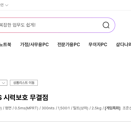
그인
노트북
가정/사무용PC
전문가용PC
무이자PC
샵다나와
상품리스트 이동
PS 시력보호 무결점
)
평면
0.5ms(MPRT)
300nits
1,500:1
틸트(상하)
2.5kg
[게임특화]
조준선