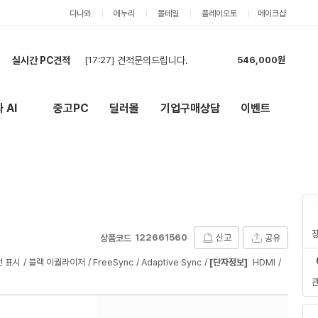
다나와
에누리
몰테일
플레이오토
메이크샵
실시간 PC견적
[17:19]
견적 부탁드려요
3,627,000원
[17:17]
견적 요청. 오버클럭까지 필수 요청 드립니다.
8,595,000원
[17:16]
Pc 견적 요청드립니다
3,848,000원
 AI
중고PC
딜러몰
기업구매상담
이벤트
New
외부 링크
[17:15]
Pc 견적 요청드립니다
3,848,000원
[17:13]
카드가 신청드립니다
5,118,000원
[17:13]
현금가 신청드립니다
5,118,000원
[16:47]
빠르게
2,392,000원
[16:21]
견적부탁드립니다~
4,990,000원
[16:00]
견적부탁드립니다.
2,629,000원
[17:27]
견적문의드립니다.
546,000원
122661560
신고
공유
상품코드
 표시
블랙 이퀄라이저
FreeSync
Adaptive Sync
[단자정보]
HDMI