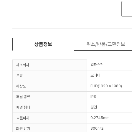
상품정보
취소/반품/교환정보
알파스캔
제조회사
모니터
분류
FHD(1920 x 1080)
해상도
IPS
패널 종류
평면
패널 형태
0.2745mm
픽셀피치
300nits
화면 밝기