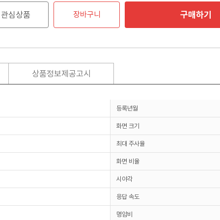
구매하기
관심상품
장바구니
상품정보제공고시
등록년월
화면 크기
최대 주사율
화면 비율
시야각
응답 속도
명암비