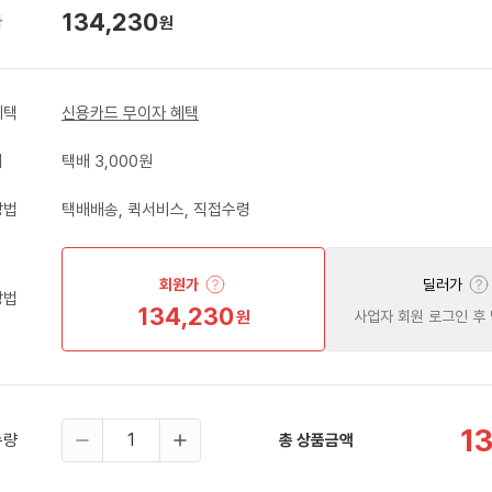
134,230
가
원
혜택
신용카드 무이자 혜택
비
택배 3,000원
방법
택배배송, 퀵서비스, 직접수령
회원가
딜러가
방법
134,230
원
사업자 회원 로그인 후
1
수량
총 상품금액