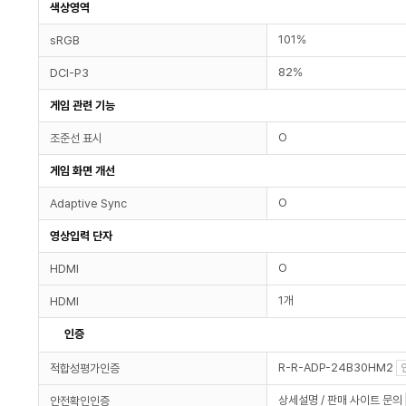
색상영역
101%
sRGB
82%
DCI-P3
게임 관련 기능
O
조준선 표시
게임 화면 개선
O
Adaptive Sync
영상입력 단자
O
HDMI
1개
HDMI
인증
R-R-ADP-24B30HM2
적합성평가인증
상세설명 / 판매 사이트 문의
안전확인인증