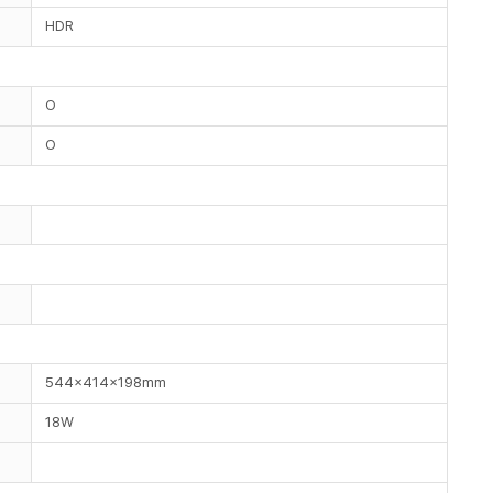
HDR
O
O
544x414x198mm
18W