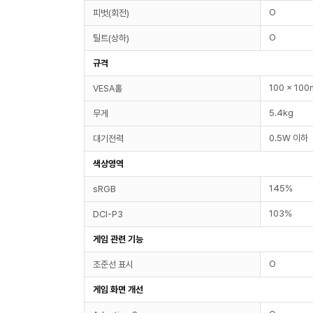
O
피벗(회전)
O
틸트(상하)
규격
100 x 10
VESA홀
5.4kg
무게
0.5W 이하
대기전력
색상영역
145%
sRGB
103%
DCI-P3
게임 관련 기능
O
조준선 표시
게임 화면 개선