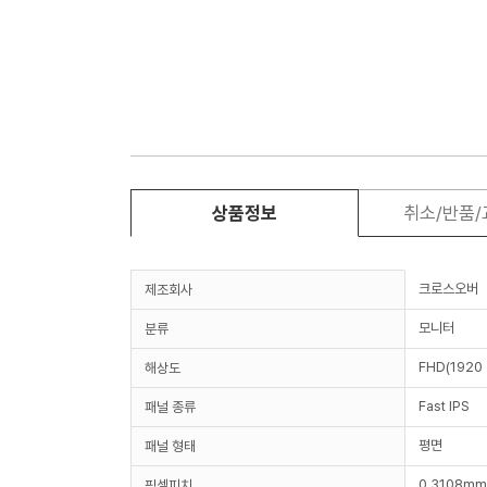
상품정보
취소/반품
크로스오버
제조회사
모니터
분류
FHD(1920 
해상도
Fast IPS
패널 종류
평면
패널 형태
0.3108mm
픽셀피치