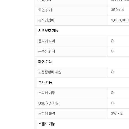
350nits
화면 밝기
5,000,000
동적명암비
시력보호 기능
O
플리커 프리
O
눈부심 방지
화면 기능
O
고정종횡비 지원
부가 기능
O
스피커 내장
O
USB PD 지원
3W x 2
스피커 출력
스탠드 기능