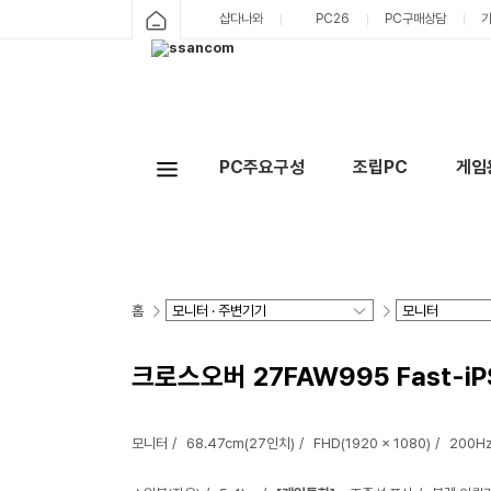
샵다나와
PC26
PC구매상담
PC주요구성
조립PC
게임
홈
크로스오버 27FAW995 Fast-i
모니터
68.47cm(27인치)
FHD(1920 x 1080)
200H