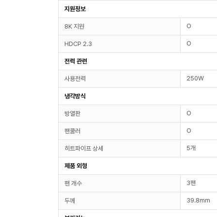
지원정보
O
8K 지원
O
HDCP 2.3
전력 관련
250W
사용전력
냉각방식
O
방열판
O
팬쿨러
5개
히트파이프 상세
제품 외형
3팬
팬 개수
39.8mm
두께