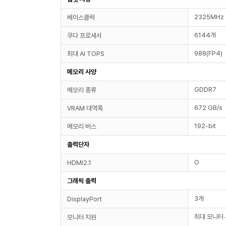
2325MHz
베이스클럭
6144개
쿠다 프로세서
988(FP4)
최대 AI TOPS
메모리 사양
GDDR7
메모리 종류
672 GB/s
VRAM 대역폭
192-bit
메모리 버스
출력단자
O
HDMI2.1
그래픽 출력
3개
DisplayPort
최대 모니터 
모니터 지원