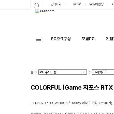
샵다나와
PC26
PC구매상담
PC주요구성
조립PC
게임
홈
COLORFUL iGame 지포스 RTX 
RTX 5070
PCIe5.0x16
650W 이상
전원 포트:16핀(12