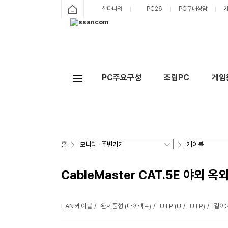
샵다나와
PC26
PC구매상담
PC주요구성
조립PC
게임
홈
CableMaster CAT.5E 야외 옥
LAN 케이블
완제품형 (다이렉트)
UTP (U
UTP)
길이: