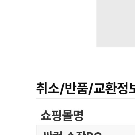
취소/반품/교환정
쇼핑몰명