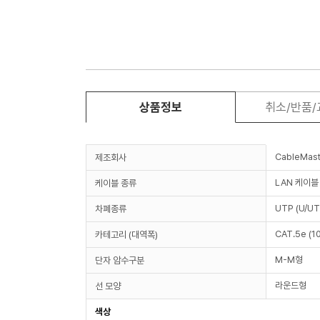
상품정보
취소/반품
CableMast
제조회사
LAN 케이블
케이블 종류
UTP (U/UT
차폐종류
CAT.5e (1
카테고리 (대역폭)
M-M형
단자 암수구분
라운드형
선 모양
색상