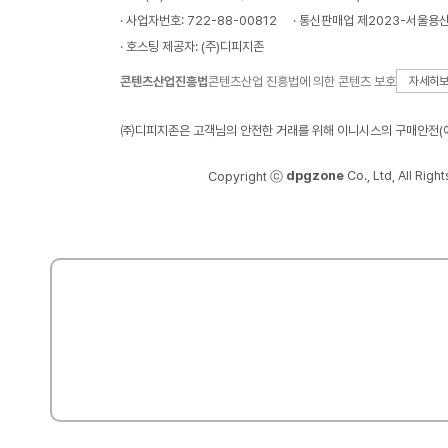
· 사업자번호: 722-88-00812
· 통신판매업 제2023-서울용산
· 호스팅 제공자: (주)디피지존
콘텐츠산업진흥법
콘텐츠산업 진흥법에 의한 콘텐츠 보호
자세히
㈜디피지존은 고객님의 안전한 거래를 위해 이니시스의 구매안전(에
dpgzone
Co., Ltd, All Righ
Copyright ⓒ