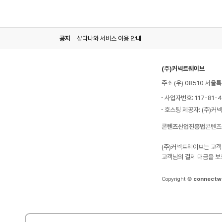
공지
샵다나와 서비스 이용 안내
(주)커넥트웨이브
주소 (우) 08510 서
사업자번호: 117-81-
호스팅 제공자: (주)커
콘텐츠산업진흥법
콘텐츠
(주)커넥트웨이브는 고객
고객님의 결제 대금을 보
Copyright ©
connectw