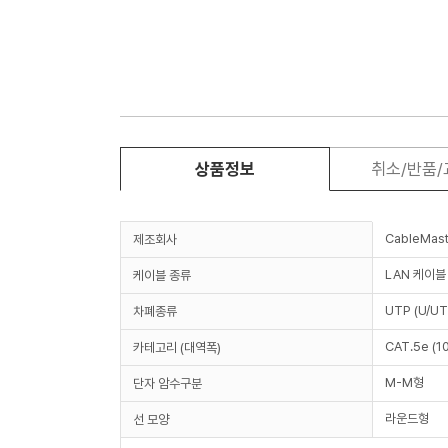
상품정보
취소/반품
CableMast
제조회사
LAN 케이블
케이블 종류
UTP (U/UT
차폐종류
CAT.5e (1
카테고리 (대역폭)
M-M형
단자 암수구분
라운드형
선 모양