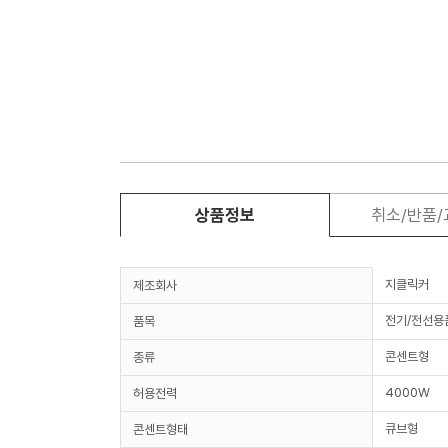
상품정보
취소/반품
지클릭커
제조회사
전기/전선용
품목
콘센트형
종류
4000W
허용전력
큐브형
콘센트형태