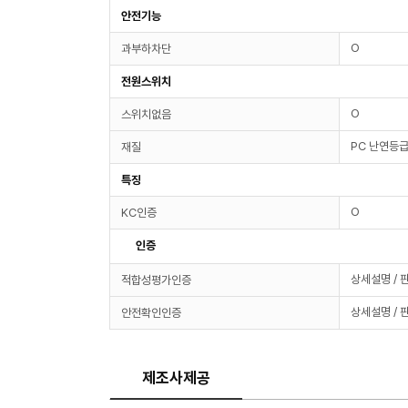
안전기능
O
과부하차단
전원스위치
O
스위치없음
PC 난연등급
재질
특징
O
KC인증
인증
상세설명 / 
적합성평가인증
상세설명 / 
안전확인인증
제조사제공