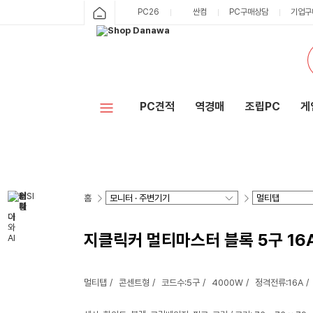
PC26
싼컴
PC구매상담
기업구
PC견적
역경매
조립PC
게
홈
지클릭커 멀티마스터 블록 5구 16
멀티탭
콘센트형
코드수:5구
4000W
정격전류:16A