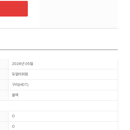
2026년 05월
듀얼타워형
구리(HDT)
블랙
O
O