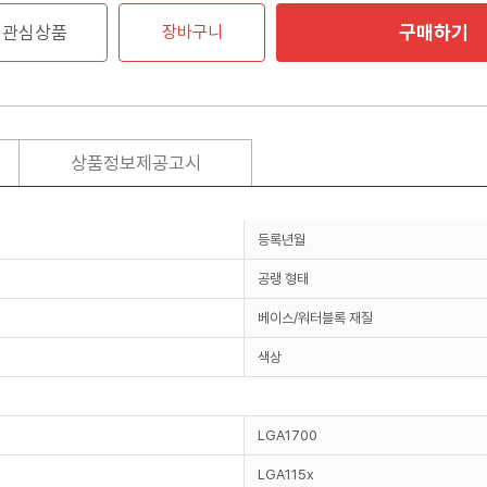
구매하기
관심상품
장바구니
상품정보제공고시
등록년월
공랭 형태
베이스/워터블록 재질
색상
LGA1700
LGA115x