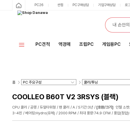
PC26
싼컴
PC구매상담
기업구매상담
로
PC견적
역경매
조립PC
게임용PC
홈
COOLLEO B60T V2 3RSYS (블랙)
CPU 쿨러
공랭
듀얼타워형
팬 쿨러
A
S기간:3년
[호환/크기]
인텔 소켓:
3-4핀
베어링:Hydro(유체)
2000 RPM
최대 풍량:74.9 CFM
풍압(정압):