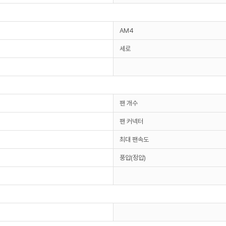
AM4
세로
팬 개수
팬 커넥터
최대 팬속도
풍압(정압)