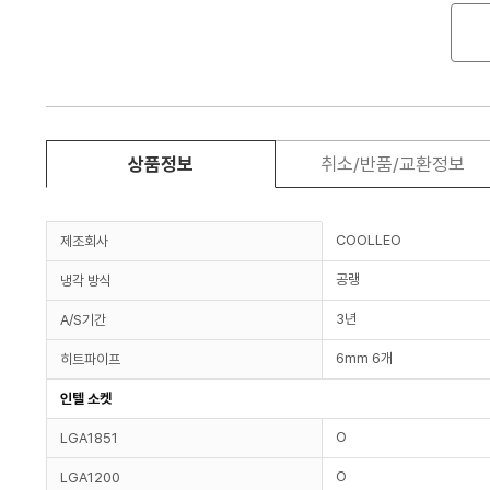
상품정보
취소/반품/교환정보
COOLLEO
제조회사
공랭
냉각 방식
3년
A/S기간
6mm 6개
히트파이프
인텔 소켓
O
LGA1851
O
LGA1200