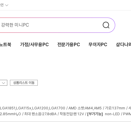
그인
노트북
가정/사무용PC
전문가용PC
무이자PC
샵다나와
상품리스트 이동
LGA1851,LGA115x,LGA1200,LGA1700
AMD 소켓:AM4,AM5
가로:137mm
세
2.85mmH₂O
최대 팬소음:27.8dBA
작동전압:팬 12V
[부가기능]
non-LED
PW