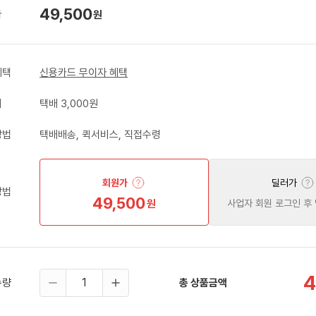
49,500
가
원
혜택
신용카드 무이자 혜택
비
택배 3,000원
방법
택배배송, 퀵서비스, 직접수령
회원가
딜러가
방법
49,500
원
사업자 회원 로그인 후
4
수량
총 상품금액