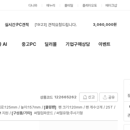
다나와
에누리
몰테일
플레이오토
메이크샵
실시간 PC견적
[19:10]
견적요청드립니다.
3,788,000원
[19:09]
견적요청드립니다.
3,788,000원
[20:42]
견적
6,010,000원
 AI
중고PC
딜러몰
기업구매상담
이벤트
New
외부 링크
[20:42]
견적신청합니다(2대).
1,319,000원
[20:41]
견적신청합니다(2대).
1,319,000원
[19:57]
2
616,000원
[19:55]
견적신청합니다.
5,857,000원
[19:52]
`
621,000원
[19:51]
견적부탁드립니다
2,748,000원
[19:23]
견적요청드립니다.
3,060,000원
122665262
신고
공유
상품코드
로:125mm
높이:157mm
[쿨링팬]
팬 크기:120mm
팬 개수:2개
25T
M 지원
[구성품/기타]
써멀컴파운드
써멀유형:주사기형