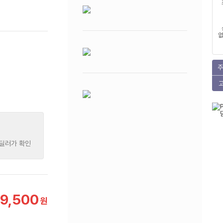
없
주
 딜러가 확인
9,500
원