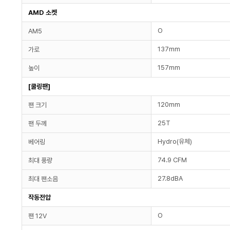
AMD 소켓
O
AM5
137mm
가로
157mm
높이
[쿨링팬]
120mm
팬 크기
25T
팬 두께
Hydro(유체)
베어링
74.9 CFM
최대 풍량
27.8dBA
최대 팬소음
작동전압
O
팬 12V