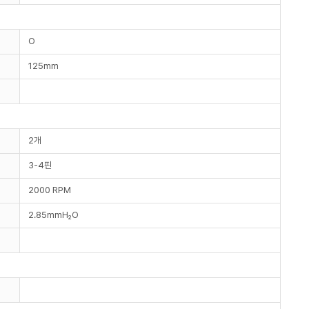
O
125mm
2개
3-4핀
2000 RPM
2.85mmH₂O