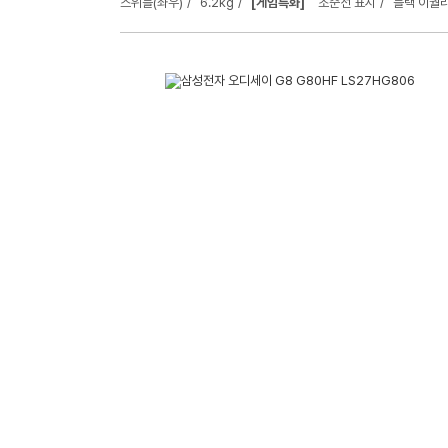
스위블(좌우)
6.2kg
[게임특화]
조준선 표시
블랙 이퀄