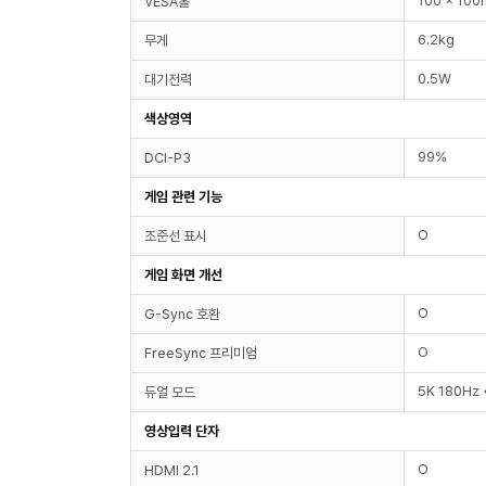
100 x 10
VESA홀
6.2kg
무게
0.5W
대기전력
색상영역
99%
DCI-P3
게임 관련 기능
O
조준선 표시
게임 화면 개선
O
G-Sync 호환
O
FreeSync 프리미엄
5K 180Hz
듀얼 모드
영상입력 단자
O
HDMI 2.1