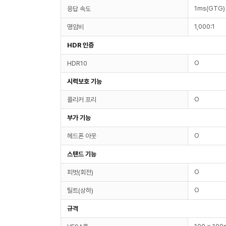
1ms(GTG)
응답 속도
1,000:1
명암비
HDR 인증
O
HDR10
시력보호 기능
O
플리커 프리
부가 기능
O
헤드폰 아웃
스탠드 기능
O
피벗(회전)
O
틸트(상하)
규격