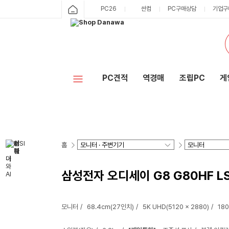
PC26
싼컴
PC구매상담
기업구
PC견적
역경매
조립PC
게
홈
삼성전자 오디세이 G8 G80HF L
모니터
68.4cm(27인치)
5K UHD(5120 x 2880)
18