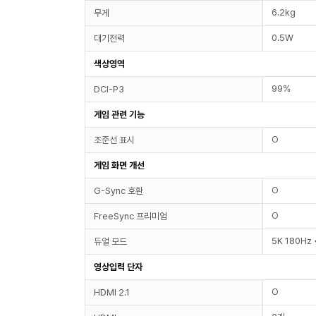
6.2kg
무게
0.5W
대기전력
색상영역
99%
DCI-P3
게임 관련 기능
O
조준선 표시
게임 화면 개선
O
G-Sync 호환
O
FreeSync 프리미엄
5K 180Hz
듀얼 모드
영상입력 단자
O
HDMI 2.1