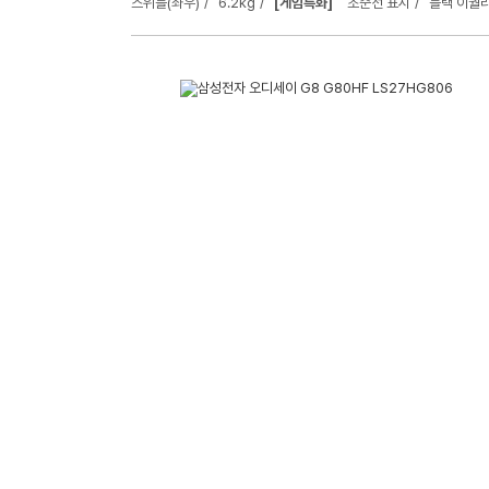
스위블(좌우)
6.2kg
[게임특화]
조준선 표시
블랙 이퀄