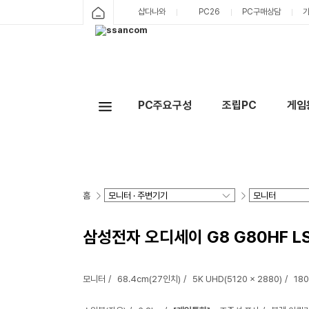
샵다나와
PC26
PC구매상담
PC주요구성
조립PC
게임
홈
삼성전자 오디세이 G8 G80HF L
모니터
68.4cm(27인치)
5K UHD(5120 x 2880)
18