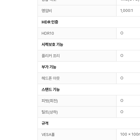
1,000:1
명암비
HDR 인증
O
HDR10
시력보호 기능
O
플리커 프리
부가 기능
O
헤드폰 아웃
스탠드 기능
O
피벗(회전)
O
틸트(상하)
규격
100 x 10
VESA홀