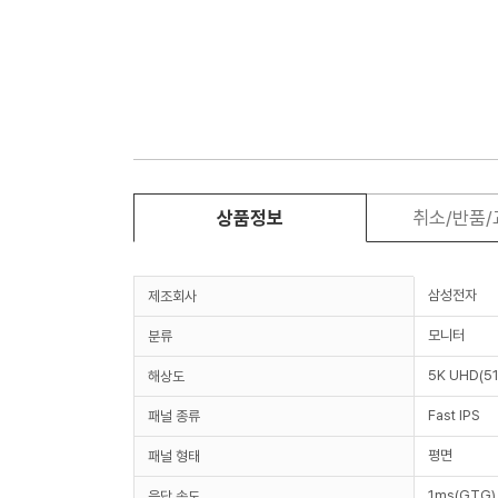
상품정보
취소/반품
삼성전자
제조회사
모니터
분류
5K UHD(51
해상도
Fast IPS
패널 종류
평면
패널 형태
1ms(GTG)
응답 속도