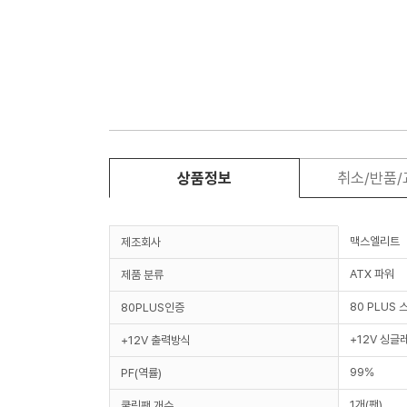
상품정보
취소/반품
맥스엘리트
제조회사
ATX 파워
제품 분류
80 PLUS
80PLUS인증
+12V 싱글
+12V 출력방식
99%
PF(역률)
1개(팬)
쿨링팬 개수