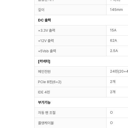
145mm
깊이
DC 출력
15A
+3.3V 출력
62A
+12V 출력
2.5A
+5Vsb 출력
[커넥터]
24핀(20+4
메인전원
2개
PCIe 8핀(6+2)
2개
IDE 4핀
부가기능
O
자동 팬 조절
O
플랫케이블