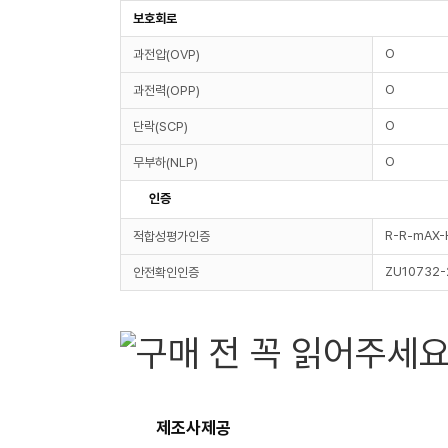
보호회로
O
과전압(OVP)
O
과전력(OPP)
O
단락(SCP)
O
무부하(NLP)
인증
R-R-mAX-
적합성평가인증
ZU10732-
안전확인인증
제조사제공