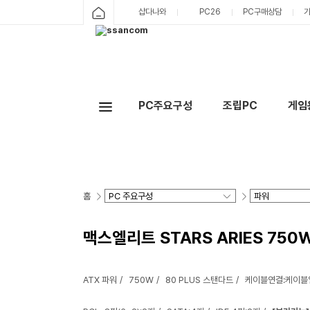
샵다나와
PC26
PC구매상담
PC주요구성
조립PC
게임
홈
맥스엘리트 STARS ARIES 750
ATX 파워
750W
80 PLUS 스탠다드
케이블연결:케이블