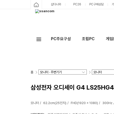
샵다나와
PC26
PC구매상담
PC주요구성
조립PC
게임
홈
삼성전자 오디세이 G4 LS25HG4
모니터
62.2cm(25인치)
FHD(1920 x 1080)
300Hz