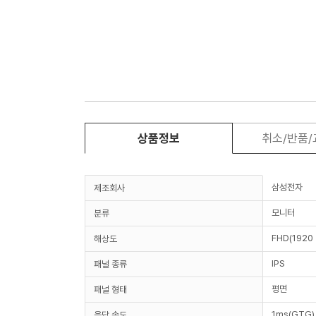
상품정보
취소/반품
삼성전자
제조회사
모니터
분류
FHD(1920 
해상도
IPS
패널 종류
평면
패널 형태
1ms(GTG)
응답 속도