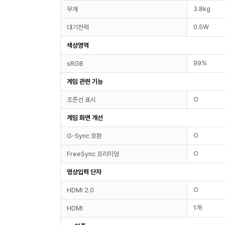
3.8kg
무게
0.5W
대기전력
색상영역
99%
sRGB
게임 관련 기능
O
조준선 표시
게임 화면 개선
O
G-Sync 호환
O
FreeSync 프리미엄
영상입력 단자
O
HDMI 2.0
1개
HDMI