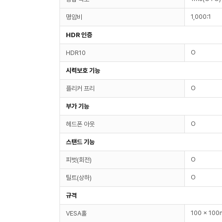
1,000:1
명암비
HDR 인증
O
HDR10
시력보호 기능
O
플리커 프리
부가 기능
O
헤드폰 아웃
스탠드 기능
O
피벗(회전)
O
틸트(상하)
규격
100 x 10
VESA홀