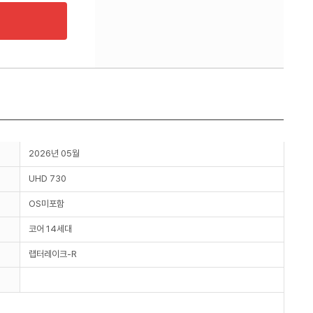
2026년 05월
UHD 730
OS미포함
코어 14세대
랩터레이크-R