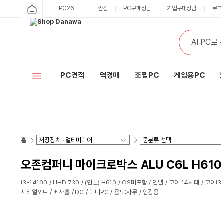
PC26
싼컴
PC구매상담
기업구매상담
로
PC견적
역경매
조립PC
게임용PC
홈
오존컴퍼니 마이크로박스 ALU C6L H610 i3
i3-14100
UHD 730
(인텔) H610
OS미포함
인텔
코어 14세대
코어i3
시리얼포트
베사홀
DC
미니PC
용도:사무
인강용