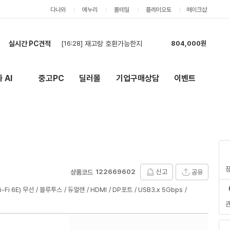
다나와
에누리
몰테일
플레이오토
메이크샵
[16:28]
재고랑 호환가능한지
804,000원
실시간 PC견적
[16:24]
일괄 최저가 견적 구합니다
2,313,000원
[16:17]
견적 부탁드립니다
785,000원
 AI
중고PC
딜러몰
기업구매상담
이벤트
New
[16:15]
amd 게이밍 pc
5,651,000원
외부 링크
[16:10]
현금견적부탁드립니다
2,139,000원
[16:02]
견적부탁드립니다 AI(스테이블 디퓨전 등)로 동영상 뽑아내기, 3d 라이노 렌더링,
3,671,000원
[15:57]
견적 요청합니다.
6,761,000원
[15:51]
조립 PC 견적요청합니다.
6,761,000원
[15:43]
견적부탁드립니다 AI(스테이블 디퓨전 등)로 동영상 뽑아내기, 3d 라이노 렌더링,
4,562,000원
[15:32]
2대 구매 예정 견적 요청합니다
3,041,000원
122669602
신고
[16:28]
재고랑 호환가능한지
804,000원
공유
상품코드
i-Fi 6E) 무선
블루투스
듀얼랜
HDMI
DP포트
USB3.x 5Gbps