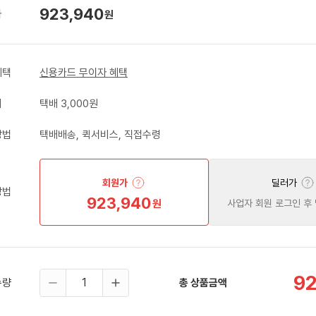
923,940
가
원
혜택
신용카드 무이자 혜택
비
택배 3,000원
방법
택배배송, 퀵서비스, 직접수령
회원가
딜러가
방법
923,940
원
사업자 회원 로그인 후
92
수량
총 상품금액