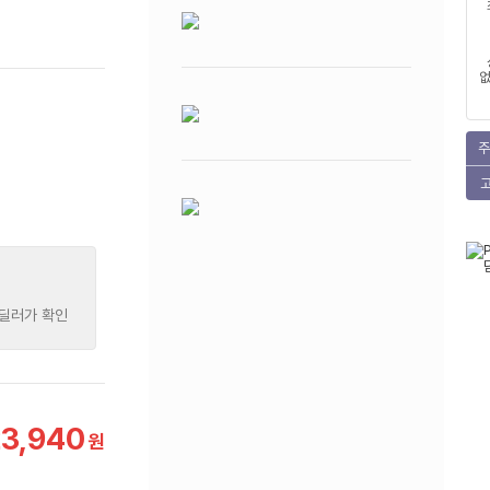
없
주
 딜러가 확인
3,940
원