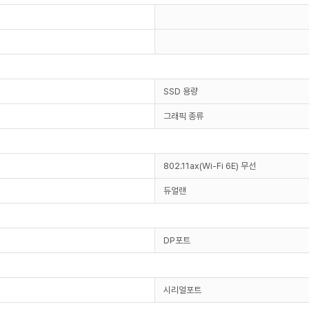
SSD 용량
그래픽 종류
802.11ax(Wi-Fi 6E) 무선
듀얼랜
DP포트
시리얼포트