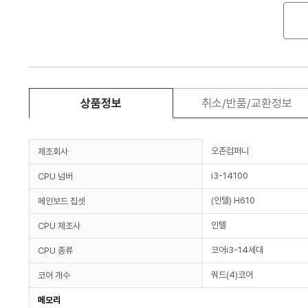
상품정보
취소/반품/교환정보
오존컴퍼니
제조회사
i3-14100
CPU 넘버
(인텔) H610
메인보드 칩셋
인텔
CPU 제조사
코어i3-14세대
CPU 종류
쿼드(4)코어
코어 개수
메모리