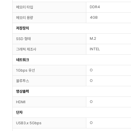
DDR4
메모리 타입
4GB
메모리 용량
저장장치
M.2
SSD 형태
INTEL
그래픽 제조사
네트워크
O
1Gbps 유선
O
블루투스
영상출력
O
HDMI
단자
O
USB3.x 5Gbps