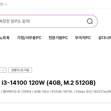
그인
노트북
가정/사무용PC
전문가용PC
무이자PC
샵다나와
상품리스트 이동
-14100 120W (4GB, M.2 512GB)
랩터레이크-R
DDR4
4GB
M.2
512GB
INTEL
1Gbps 유선
802.11ax(W