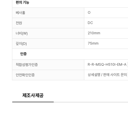
편의 기능
O
베사홀
DC
전원
210mm
너비(W)
75mm
깊이(D)
인증
R-R-MSQ-H510I-EM-A
적합성평가인증
상세설명 / 판매 사이트 문의
안전확인인증
제조사제공