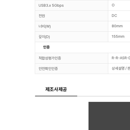
O
USB3.x 5Gbps
DC
전원
80mm
너비(W)
155mm
깊이(D)
인증
R-R-ASR
적합성평가인증
상세설명 / 
안전확인인증
제조사제공