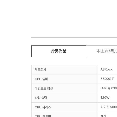
상품정보
취소/반품
ASRock
제조회사
5500GT
CPU 넘버
(AMD) X3
메인보드 칩셋
120W
파워 출력
라이젠 50
CPU 시리즈
세잔
CPU 코드명