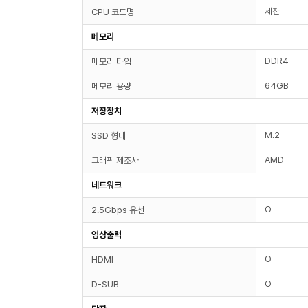
세잔
CPU 코드명
메모리
DDR4
메모리 타입
64GB
메모리 용량
저장장치
M.2
SSD 형태
AMD
그래픽 제조사
네트워크
O
2.5Gbps 유선
영상출력
O
HDMI
O
D-SUB