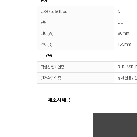
단자
O
USB3.x 5Gbps
DC
전원
80mm
너비(W)
155mm
깊이(D)
인증
R-R-ASR
적합성평가인증
상세설명 / 
안전확인인증
제조사제공