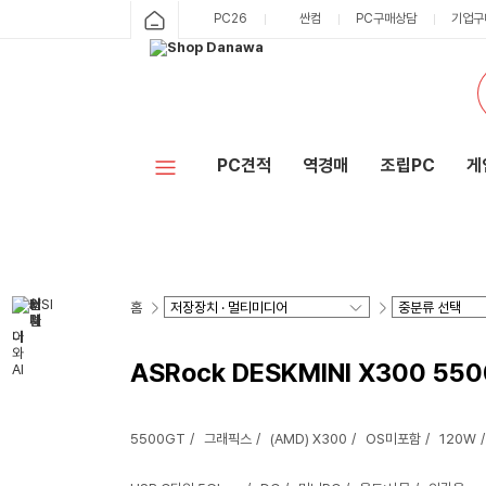
PC26
싼컴
PC구매상담
기업구
PC견적
역경매
조립PC
게
홈
ASRock DESKMINI X300 550
5500GT
그래픽스
(AMD) X300
OS미포함
120W