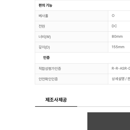
편의 기능
O
베사홀
DC
전원
80mm
너비(W)
155mm
깊이(D)
인증
R-R-ASR-
적합성평가인증
상세설명 / 
안전확인인증
제조사제공