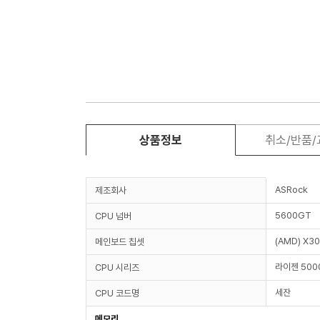
상품정보
취소/반품
ASRock
제조회사
5600GT
CPU 넘버
(AMD) X3
메인보드 칩셋
라이젠 50
CPU 시리즈
세잔
CPU 코드명
메모리