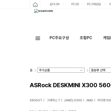
샵다나와
PC26
PC구매상담
PC주요구성
조립PC
게임
홈
ASRock DESKMINI X300 560
5600GT
그래픽스 7
(AMD) X300
AMD
라이젠 5