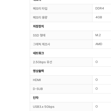
DDR4
메모리 타입
4GB
메모리 용량
저장장치
M.2
SSD 형태
AMD
그래픽 제조사
네트워크
O
2.5Gbps 유선
영상출력
O
HDMI
O
D-SUB
단자
O
USB3.x 5Gbps