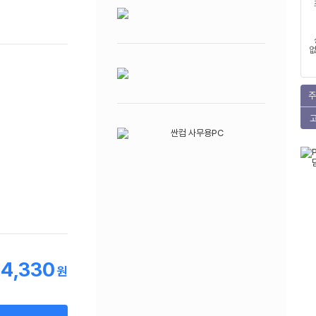
없
주
54,330
원