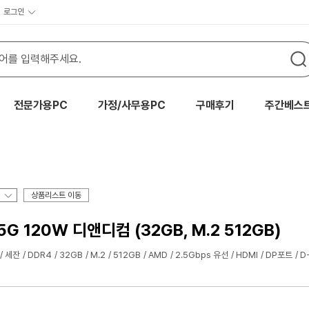
로그인
전문가용PC
가정/사무용PC
구매후기
주간베스
상품리스트 이동
.5G 120W 디앤디컴 (32GB, M.2 512GB)
세잔
DDR4
32GB
M.2
512GB
AMD
2.5Gbps 유선
HDMI
DP포트
D