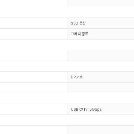
SSD 용량
그래픽 종류
DP포트
USB C타입 5Gbps