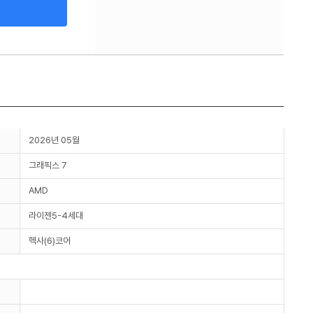
2026년 05월
그래픽스 7
AMD
라이젠5-4세대
헥사(6)코어