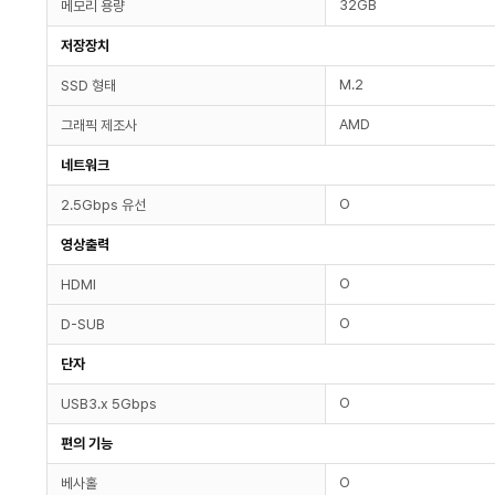
32GB
메모리 용량
저장장치
M.2
SSD 형태
AMD
그래픽 제조사
네트워크
O
2.5Gbps 유선
영상출력
O
HDMI
O
D-SUB
단자
O
USB3.x 5Gbps
편의 기능
O
베사홀