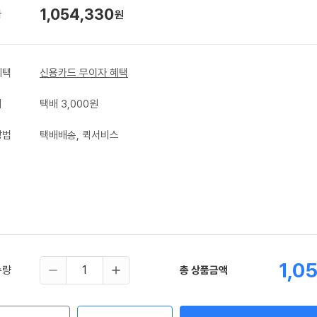
1,054,330
가
원
혜택
신용카드 무이자 혜택
비
택배 3,000원
방법
택배배송, 퀵서비스
1,0
수량
총 상품금액