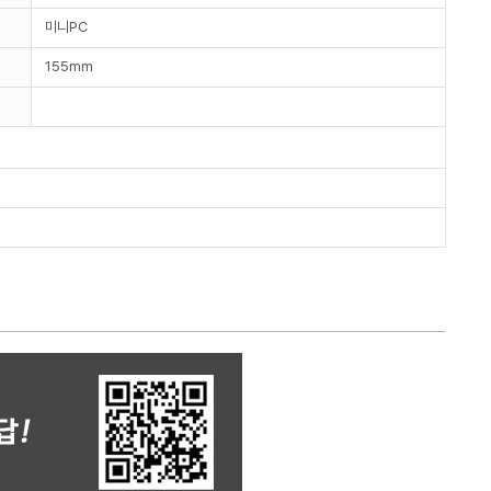
미니PC
155mm