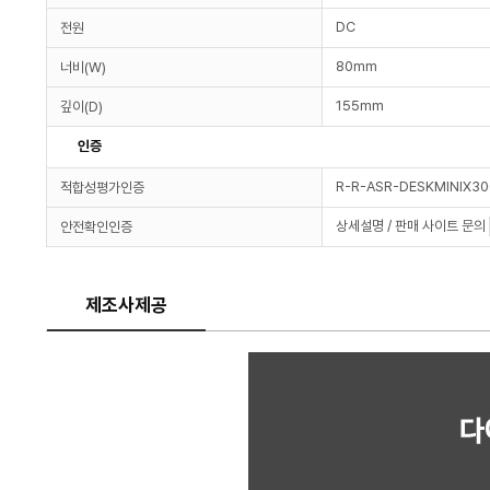
DC
전원
80mm
너비(W)
155mm
깊이(D)
인증
R-R-ASR-DESKMINIX30
적합성평가인증
상세설명 / 판매 사이트 문의
안전확인인증
제조사제공