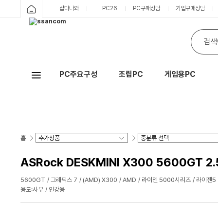
샵다나와
PC26
PC구매상담
기업구매상담
PC주요구성
조립PC
게임용PC
Hot
홈
ASRock DESKMINI X300 5600GT 2
5600GT
그래픽스 7
(AMD) X300
AMD
라이젠 5000시리즈
라이젠5
용도:사무
인강용