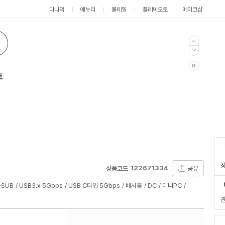
다나와
에누리
몰테일
플레이오토
메이크샵
트
122671334
공유
상품코드
-SUB
USB3.x 5Gbps
USB C타입 5Gbps
베사홀
DC
미니PC