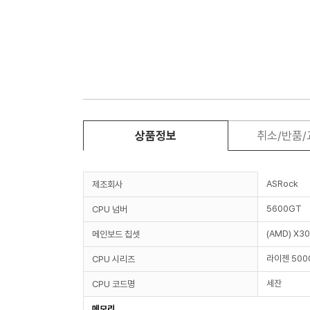
상품정보
취소/반품
ASRock
제조회사
5600GT
CPU 넘버
(AMD) X3
메인보드 칩셋
라이젠 50
CPU 시리즈
세잔
CPU 코드명
메모리