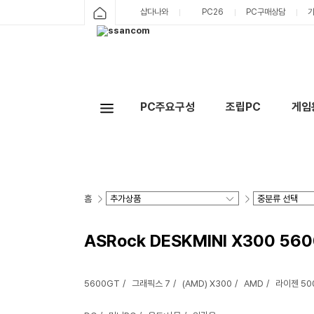
샵다나와
PC26
PC구매상담
PC주요구성
조립PC
게임
홈
ASRock DESKMINI X300 560
5600GT
그래픽스 7
(AMD) X300
AMD
라이젠 5