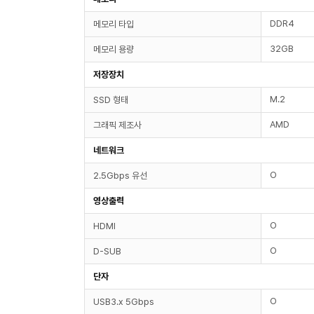
DDR4
메모리 타입
32GB
메모리 용량
저장장치
M.2
SSD 형태
AMD
그래픽 제조사
네트워크
O
2.5Gbps 유선
영상출력
O
HDMI
O
D-SUB
단자
O
USB3.x 5Gbps