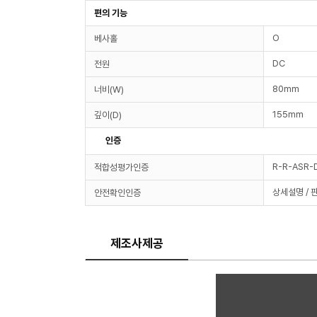
편의 기능
O
베사홀
DC
전원
80mm
너비(W)
155mm
깊이(D)
인증
R-R-ASR-
적합성평가인증
상세설명 / 
안전확인인증
제조사제공