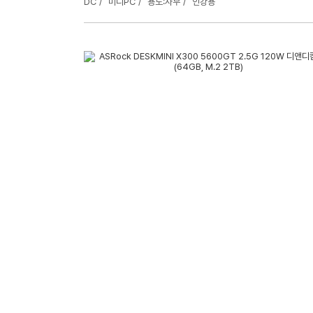
DC
미니PC
용도:사무
인강용