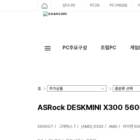
샵다나와
PC26
PC구매상담
PC주요구성
조립PC
게임
홈
ASRock DESKMINI X300 560
5600GT
그래픽스 7
(AMD) X300
AMD
라이젠 5