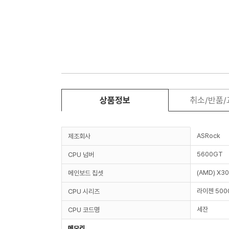
상품정보
취소/반품
ASRock
제조회사
5600GT
CPU 넘버
(AMD) X3
메인보드 칩셋
라이젠 50
CPU 시리즈
세잔
CPU 코드명
메모리