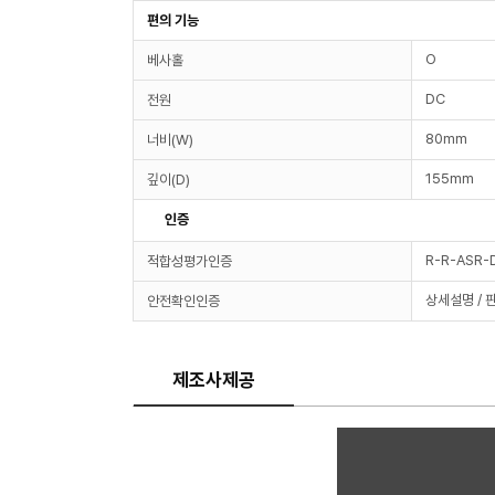
편의 기능
O
베사홀
DC
전원
80mm
너비(W)
155mm
깊이(D)
인증
R-R-ASR-
적합성평가인증
상세설명 / 
안전확인인증
제조사제공