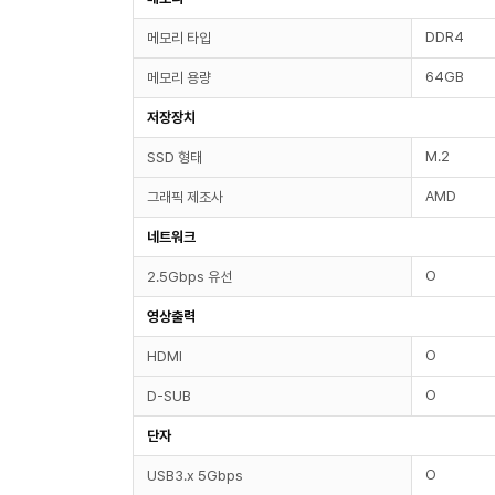
DDR4
메모리 타입
64GB
메모리 용량
저장장치
M.2
SSD 형태
AMD
그래픽 제조사
네트워크
O
2.5Gbps 유선
영상출력
O
HDMI
O
D-SUB
단자
O
USB3.x 5Gbps