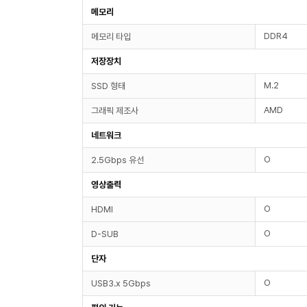
메모리
DDR4
메모리 타입
저장장치
M.2
SSD 형태
AMD
그래픽 제조사
네트워크
O
2.5Gbps 유선
영상출력
O
HDMI
O
D-SUB
단자
O
USB3.x 5Gbps