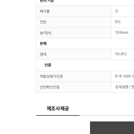
편의 기능
O
베사홀
DC
전원
155mm
높이(H)
본체
미니PC
형태
인증
R-R-ASR-
적합성평가인증
상세설명 / 
안전확인인증
제조사제공