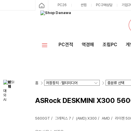
PC26
싼컴
PC구매상담
기업구
PC견적
역경매
조립PC
게
홈
ASRock DESKMINI X300 56
5600GT
그래픽스 7
(AMD) X300
AMD
라이젠 5