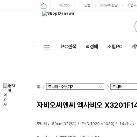
PC26
싼컴
PC구매상담
기업구
PC견적
역경매
조립PC
게
홈
자비오씨엔씨 엑사비오 X3201F1
모니터
80cm(32인치)
FHD(1920 x 1080)
144Hz