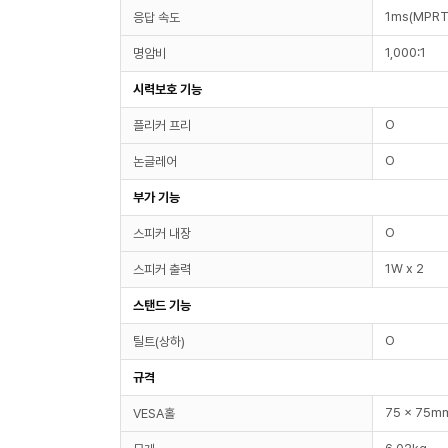
1ms(MPRT
응답 속도
1,000:1
명암비
시력보호 기능
O
플리커 프리
O
논글레어
부가 기능
O
스피커 내장
1W x 2
스피커 출력
스탠드 기능
O
틸트(상하)
규격
75 x 75m
VESA홀