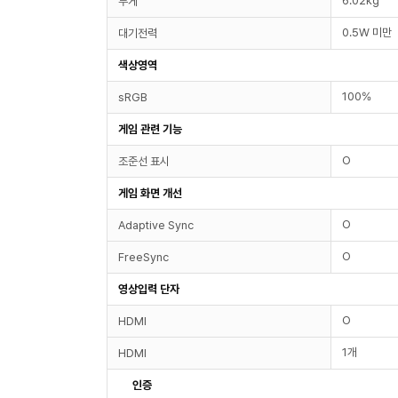
6.02kg
무게
0.5W 미만
대기전력
색상영역
100%
sRGB
게임 관련 기능
O
조준선 표시
게임 화면 개선
O
Adaptive Sync
O
FreeSync
영상입력 단자
O
HDMI
1개
HDMI
인증