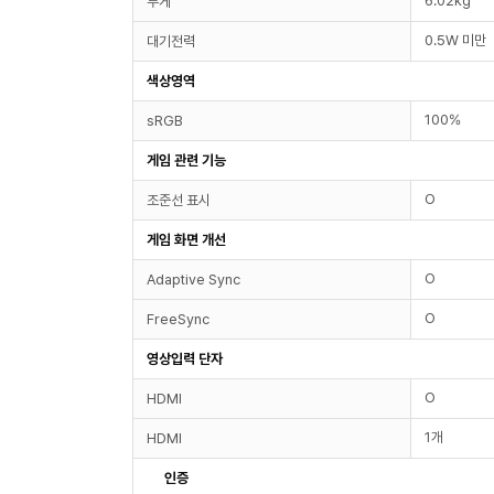
6.02kg
무게
0.5W 미만
대기전력
색상영역
100%
sRGB
게임 관련 기능
O
조준선 표시
게임 화면 개선
O
Adaptive Sync
O
FreeSync
영상입력 단자
O
HDMI
1개
HDMI
인증