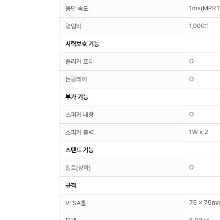
1ms(MPRT
응답 속도
1,000:1
명암비
시력보호 기능
O
플리커 프리
O
논글레어
부가 기능
O
스피커 내장
1W x 2
스피커 출력
스탠드 기능
O
틸트(상하)
규격
75 x 75m
VESA홀