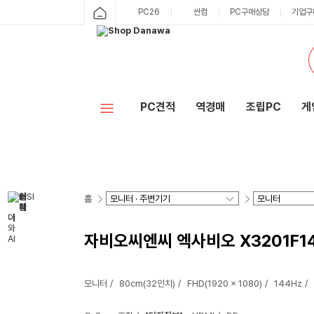
PC26
싼컴
PC구매상담
기업구
PC견적
역경매
조립PC
게
홈
자비오씨엔씨 엑사비오 X3201F1
모니터
80cm(32인치)
FHD(1920 x 1080)
144Hz