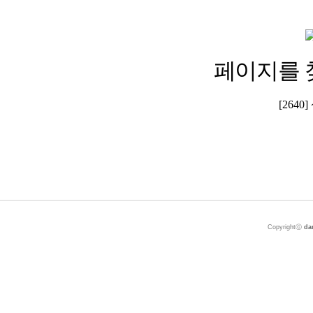
페이지를 
[264
Copyrightⓒ
da